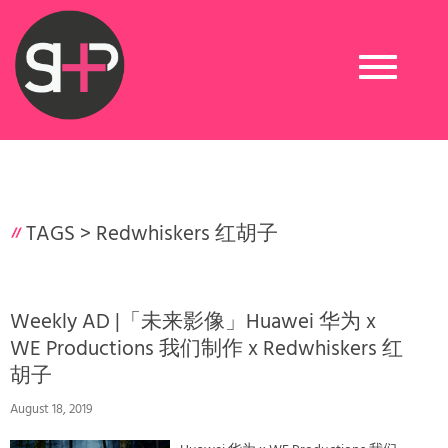
Toggle
navigation
TAGS >
Redwhiskers 红胡子
Weekly AD |「未来影像」Huawei 华为 x
WE Productions 我们制作 x Redwhiskers 红
胡子
August 18, 2019