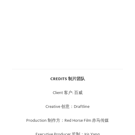
CREDITS 制片团队
Client 客户: 百威
Creative 创意：Draftline
Production 制作方：Red Horse Film 赤马传媒
Executive Producer 监制：Iris Yang