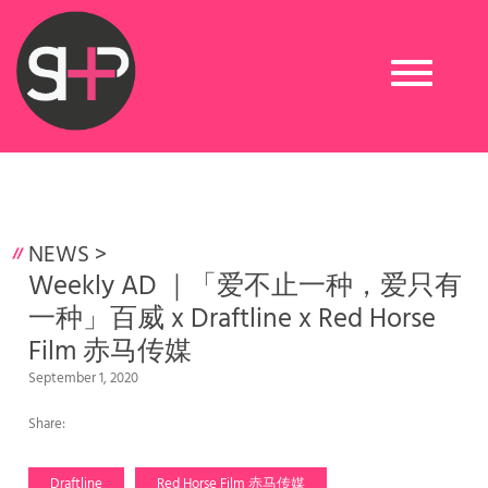
Toggle
navigation
NEWS
>
Weekly AD ｜「爱不止一种，爱只有
一种」百威 x Draftline x Red Horse
Film 赤马传媒
September 1, 2020
Share:
Draftline
Red Horse Film 赤马传媒