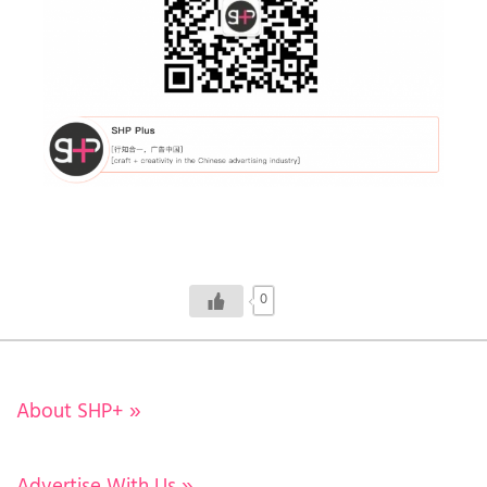
0
About SHP+
»
Advertise With Us
»