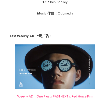
TC：
Ben Conkey
Music 作曲：
Clubmedia
Last Weekly AD 上周广告：
Weekly AD｜One Plus x PASTNEXT x Red Horse Film