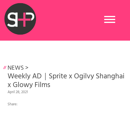
Toggle
navigation
NEWS
>
Weekly AD｜Sprite x Ogilvy Shanghai
x Glowy Films
April 28, 2021
Share: