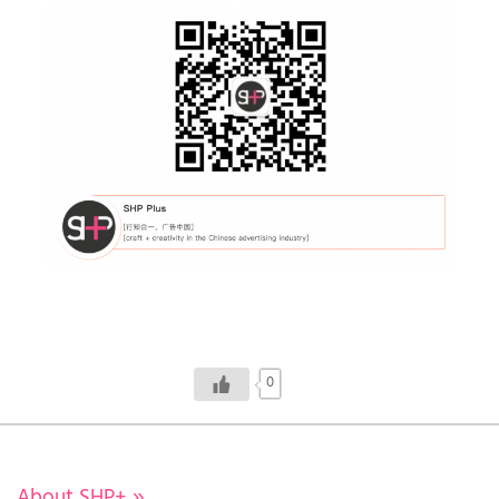
0
About SHP+
»