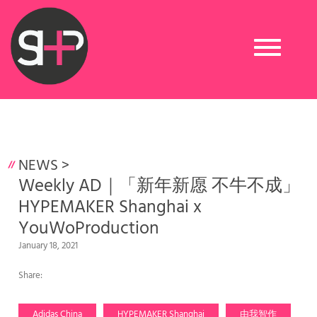
Toggle
navigation
NEWS
>
​Weekly AD｜「新年新愿 不牛不成」
HYPEMAKER Shanghai x
YouWoProduction
January 18, 2021
Share:
Adidas China
HYPEMAKER Shanghai
由我智作