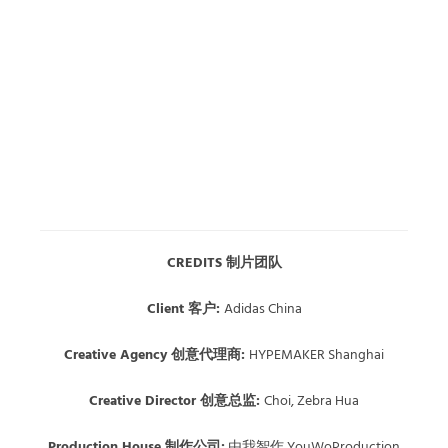
CREDITS 制片团队
Client 客户:
Adidas China
Creative Agency 创意代理商:
HYPEMAKER Shanghai
Creative Director 创意总监:
Choi, Zebra Hua
Production House 制作公司:
由我智作 YouWoProduction